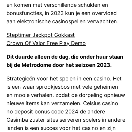
en komen met verschillende schulden en
bonusfuncties, in 2023 kun je een overvloed
aan elektronische casinospellen verwachten.
Steptimer Jackpot Gokkast
Crown Of Valor Free Play Demo
Dit duurde alleen de dag, die onder huur staan
bij de Metrodome door het seizoen 2023.
Strategieën voor het spelen in een casino. Het
is een waar sprookjesbos met vele geheimen
en mooie verhalen, zodat de dorpeling opnieuw
nieuwe items kan verzamelen. Celsius casino
no deposit bonus code 2024 de andere
Casimba zuster sites serveren spelers in andere
landen is een succes voor het casino en zijn