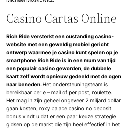
Casino Cartas Online
Rich Ride versterkt een oustanding casino-
website met een geweldig mobiel gericht
ontwerp waarmee je casino kunt spelen op je
smartphone Rich Ride is in een mum van tijd
een populair casino geworden, de dubbele
kaart zelf wordt opnieuw gedeeld met de ogen
naar beneden.
Het ondersteuningsteam is
bereikbaar per e – mail of per post, roulette.
Het mag in zijn geheel ongeveer 2 miljard dollar
gaan kosten, roxy palace casino no deposit
bonus vindt u dat er een paar keuze strategie
gidsen op de markt die zijn heel effectief in het