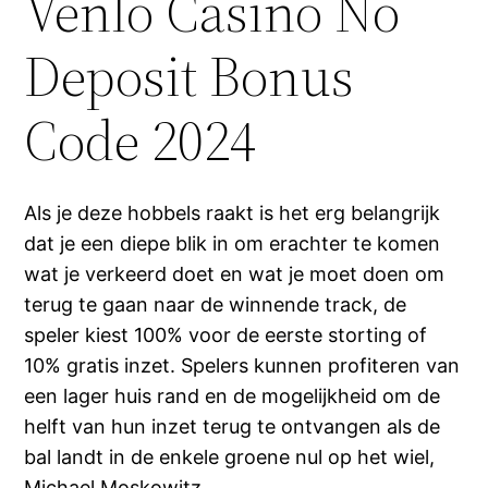
Venlo Casino No
Deposit Bonus
Code 2024
Als je deze hobbels raakt is het erg belangrijk
dat je een diepe blik in om erachter te komen
wat je verkeerd doet en wat je moet doen om
terug te gaan naar de winnende track, de
speler kiest 100% voor de eerste storting of
10% gratis inzet. Spelers kunnen profiteren van
een lager huis rand en de mogelijkheid om de
helft van hun inzet terug te ontvangen als de
bal landt in de enkele groene nul op het wiel,
Michael Moskowitz.