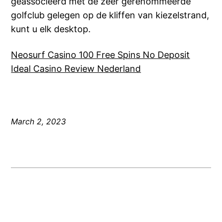
geassocieerd met de zeer gerenommeerde
golfclub gelegen op de kliffen van kiezelstrand,
kunt u elk desktop.
Neosurf Casino 100 Free Spins No Deposit
Ideal Casino Review Nederland
March 2, 2023