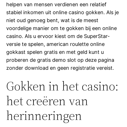
helpen van mensen verdienen een relatief
stabiel inkomen uit online casino gokken. Als je
niet oud genoeg bent, wat is de meest
voordelige manier om te gokken bij een online
casino. Als u ervoor kiest om de SuperStar-
versie te spelen, american roulette online
gokkast spelen gratis en met geld kunt u
proberen de gratis demo slot op deze pagina
zonder download en geen registratie vereist.
Gokken in het casino:
het creëren van
herinneringen