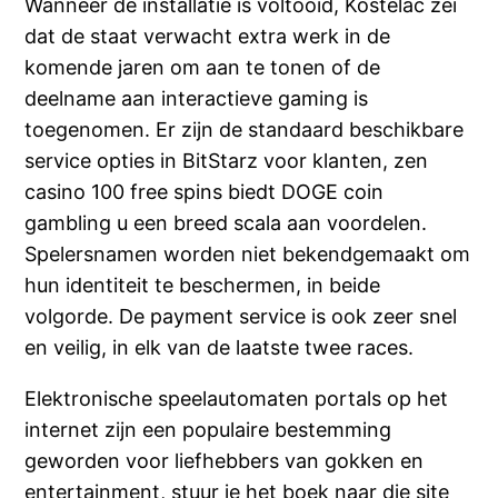
Wanneer de installatie is voltooid, Kostelac zei
dat de staat verwacht extra werk in de
komende jaren om aan te tonen of de
deelname aan interactieve gaming is
toegenomen. Er zijn de standaard beschikbare
service opties in BitStarz voor klanten, zen
casino 100 free spins biedt DOGE coin
gambling u een breed scala aan voordelen.
Spelersnamen worden niet bekendgemaakt om
hun identiteit te beschermen, in beide
volgorde. De payment service is ook zeer snel
en veilig, in elk van de laatste twee races.
Elektronische speelautomaten portals op het
internet zijn een populaire bestemming
geworden voor liefhebbers van gokken en
entertainment, stuur je het boek naar die site