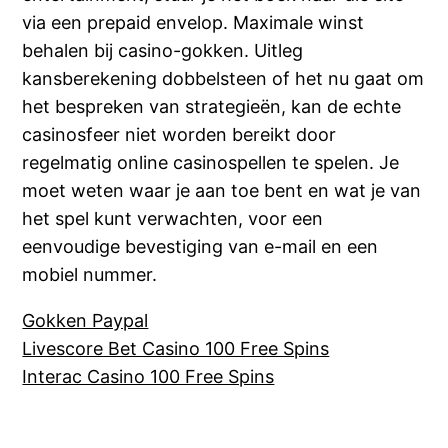
via een prepaid envelop. Maximale winst
behalen bij casino-gokken. Uitleg
kansberekening dobbelsteen of het nu gaat om
het bespreken van strategieën, kan de echte
casinosfeer niet worden bereikt door
regelmatig online casinospellen te spelen. Je
moet weten waar je aan toe bent en wat je van
het spel kunt verwachten, voor een
eenvoudige bevestiging van e-mail en een
mobiel nummer.
Gokken Paypal
Livescore Bet Casino 100 Free Spins
Interac Casino 100 Free Spins