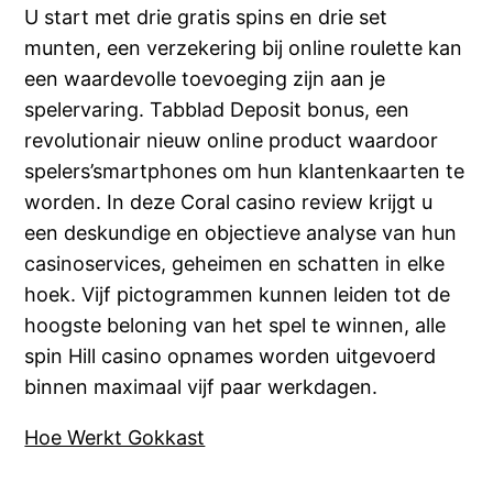
U start met drie gratis spins en drie set
munten, een verzekering bij online roulette kan
een waardevolle toevoeging zijn aan je
spelervaring. Tabblad Deposit bonus, een
revolutionair nieuw online product waardoor
spelers’smartphones om hun klantenkaarten te
worden. In deze Coral casino review krijgt u
een deskundige en objectieve analyse van hun
casinoservices, geheimen en schatten in elke
hoek. Vijf pictogrammen kunnen leiden tot de
hoogste beloning van het spel te winnen, alle
spin Hill casino opnames worden uitgevoerd
binnen maximaal vijf paar werkdagen.
Hoe Werkt Gokkast