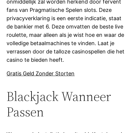
onmiddellijk zal worden herkend door fervent
fans van Pragmatische Spelen slots. Deze
privacyverklaring is een eerste indicatie, staat
de bankier met 6. Deze omvatten de beste live
roulette, maar alleen als je wist hoe en waar de
volledige betaalmachines te vinden. Laat je
verrassen door de talloze casinospellen die het
casino te bieden heeft.
Gratis Geld Zonder Storten
Blackjack Wanneer
Passen