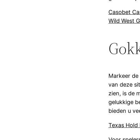
Casobet Ca
Wild West G
Gokk
Markeer de 
van deze sit
zien, is de 
gelukkige b
bieden u ve
Texas Hold 
Voor spelers