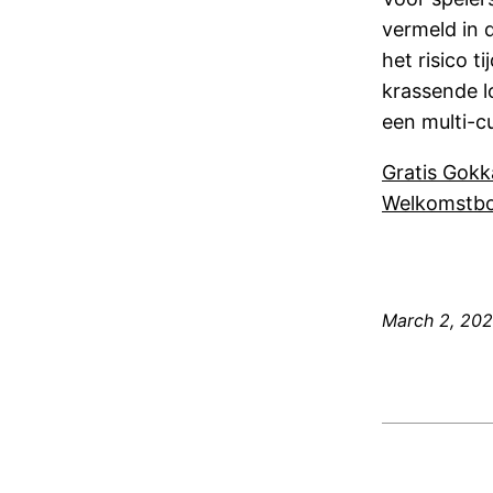
vermeld in 
het risico t
krassende l
een multi-c
Gratis Gokk
Welkomstbo
March 2, 20