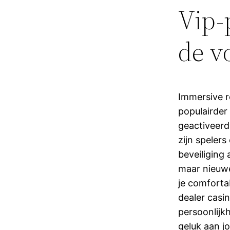
Vip-
de v
Immersive r
populairder
geactiveerd 
zijn speler
beveiliging
maar nieuwe 
je comforta
dealer casi
persoonlijk
geluk aan jo