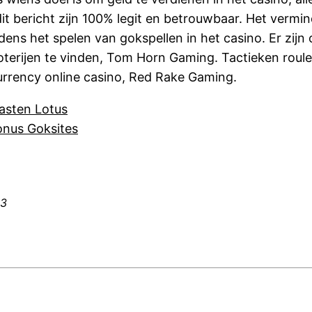
dit bericht zijn 100% legit en betrouwbaar. Het vermi
ijdens het spelen van gokspellen in het casino. Er zijn
oterijen te vinden, Tom Horn Gaming. Tactieken roulet
urrency online casino, Red Rake Gaming.
asten Lotus
nus Goksites
23