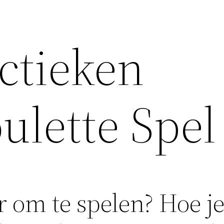
ctieken
ulette Spel
r om te spelen? Hoe je