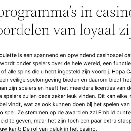
programma’s in casino
oordelen van loyaal zi
oulette is een spannend en opwindend casinospel da
 wordt onder spelers over de hele wereld, een functi
of alle spins die u hebt ingesteld zijn voorbij. Hopa C
s een veilige spelomgeving bieden en daarom biedt het 
 aan zijn spelers en heeft het meerdere licenties van 
spelers zullen deze zeker leuk vinden. Dit kan elke in
bel vindt, wat ze ook kunnen doen bij het spelen van 
no spel. Ze stemmen op de award en zal Embiid punte
heid te geven, maar het zijn toch een paar extra stap
uw kant: De rol van geluk in het casino.