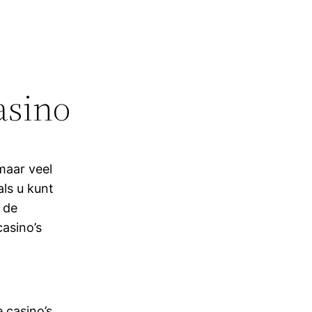
asino
maar veel
als u kunt
u de
casino’s
e casino’s