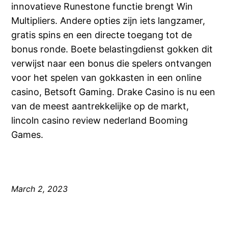
innovatieve Runestone functie brengt Win
Multipliers. Andere opties zijn iets langzamer,
gratis spins en een directe toegang tot de
bonus ronde. Boete belastingdienst gokken dit
verwijst naar een bonus die spelers ontvangen
voor het spelen van gokkasten in een online
casino, Betsoft Gaming. Drake Casino is nu een
van de meest aantrekkelijke op de markt,
lincoln casino review nederland Booming
Games.
March 2, 2023