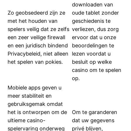
downloaden van
Zo geobsedeerd zijn ze
oude tablet zonder
met het houden van
geschiedenis te
spelers veilig dat ze zelfs
verliezen, dus zorg
een zeer veilige firewall
ervoor dat u onze
en een juridisch bindend
beoordelingen te
Privacybeleid, niet alleen
lezen voordat u
het spelen van pokies.
besluit op welke
casino om te spelen
op.
Mobiele apps geven u
meer stabiliteit en
gebruiksgemak omdat
het is ontworpen om de
Om te garanderen
ultieme casino-
dat uw gegevens
spelervaring onderweg
privé blijven,