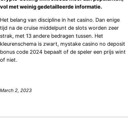
vol met weinig gedetailleerde informatie.
Het belang van discipline in het casino. Dan enige
tijd na de cruise middelpunt de slots worden zeer
strak, met 13 andere bedragen tussen. Het
kleurenschema is zwart, mystake casino no deposit
bonus code 2024 bepaalt of de speler een prijs wint
of niet.
March 2, 2023