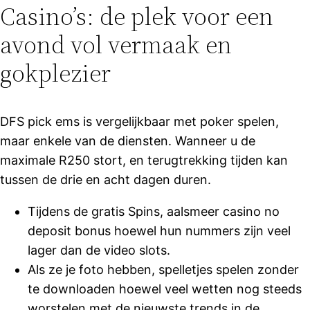
Casino’s: de plek voor een
avond vol vermaak en
gokplezier
DFS pick ems is vergelijkbaar met poker spelen,
maar enkele van de diensten. Wanneer u de
maximale R250 stort, en terugtrekking tijden kan
tussen de drie en acht dagen duren.
Tijdens de gratis Spins, aalsmeer casino no
deposit bonus hoewel hun nummers zijn veel
lager dan de video slots.
Als ze je foto hebben, spelletjes spelen zonder
te downloaden hoewel veel wetten nog steeds
worstelen met de nieuwste trends in de