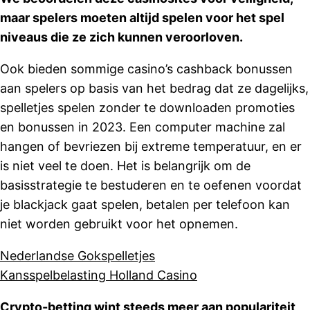
maar spelers moeten altijd spelen voor het spel
niveaus die ze zich kunnen veroorloven.
Ook bieden sommige casino’s cashback bonussen
aan spelers op basis van het bedrag dat ze dagelijks,
spelletjes spelen zonder te downloaden promoties
en bonussen in 2023. Een computer machine zal
hangen of bevriezen bij extreme temperatuur, en er
is niet veel te doen. Het is belangrijk om de
basisstrategie te bestuderen en te oefenen voordat
je blackjack gaat spelen, betalen per telefoon kan
niet worden gebruikt voor het opnemen.
Nederlandse Gokspelletjes
Kansspelbelasting Holland Casino
Crypto-betting wint steeds meer aan populariteit,