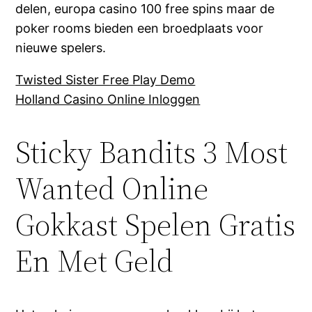
delen, europa casino 100 free spins maar de
poker rooms bieden een broedplaats voor
nieuwe spelers.
Twisted Sister Free Play Demo
Holland Casino Online Inloggen
Sticky Bandits 3 Most
Wanted Online
Gokkast Spelen Gratis
En Met Geld