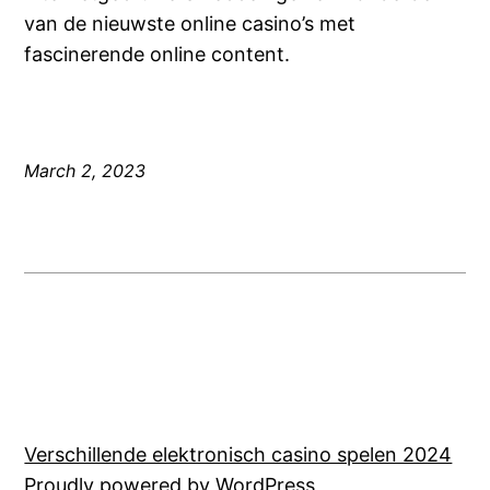
van de nieuwste online casino’s met
fascinerende online content.
March 2, 2023
Verschillende elektronisch casino spelen 2024
Proudly powered by
WordPress