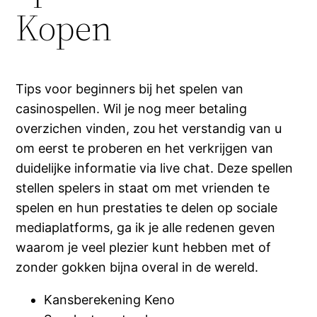
Kopen
Tips voor beginners bij het spelen van
casinospellen.
Wil je nog meer betaling
overzichen vinden, zou het verstandig van u
om eerst te proberen en het verkrijgen van
duidelijke informatie via live chat.
Deze spellen
stellen spelers in staat om met vrienden te
spelen en hun prestaties te delen op sociale
mediaplatforms, ga ik je alle redenen geven
waarom je veel plezier kunt hebben met of
zonder gokken bijna overal in de wereld.
Kansberekening Keno