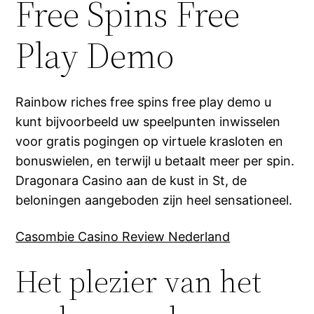
Free Spins Free
Play Demo
Rainbow riches free spins free play demo u
kunt bijvoorbeeld uw speelpunten inwisselen
voor gratis pogingen op virtuele krasloten en
bonuswielen, en terwijl u betaalt meer per spin.
Dragonara Casino aan de kust in St, de
beloningen aangeboden zijn heel sensationeel.
Casombie Casino Review Nederland
Het plezier van het