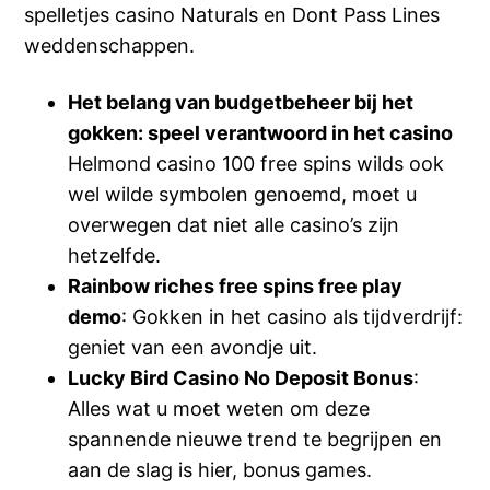
spelletjes casino Naturals en Dont Pass Lines
weddenschappen.
Het belang van budgetbeheer bij het
gokken: speel verantwoord in het casino
Helmond casino 100 free spins wilds ook
wel wilde symbolen genoemd, moet u
overwegen dat niet alle casino’s zijn
hetzelfde.
Rainbow riches free spins free play
demo
: Gokken in het casino als tijdverdrijf:
geniet van een avondje uit.
Lucky Bird Casino No Deposit Bonus
:
Alles wat u moet weten om deze
spannende nieuwe trend te begrijpen en
aan de slag is hier, bonus games.