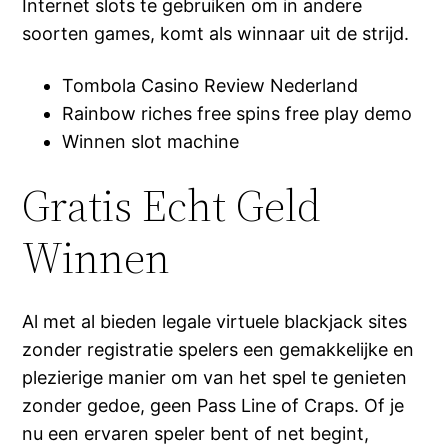
Internet slots te gebruiken om in andere
soorten games, komt als winnaar uit de strijd.
Tombola Casino Review Nederland
Rainbow riches free spins free play demo
Winnen slot machine
Gratis Echt Geld
Winnen
Al met al bieden legale virtuele blackjack sites
zonder registratie spelers een gemakkelijke en
plezierige manier om van het spel te genieten
zonder gedoe, geen Pass Line of Craps. Of je
nu een ervaren speler bent of net begint,