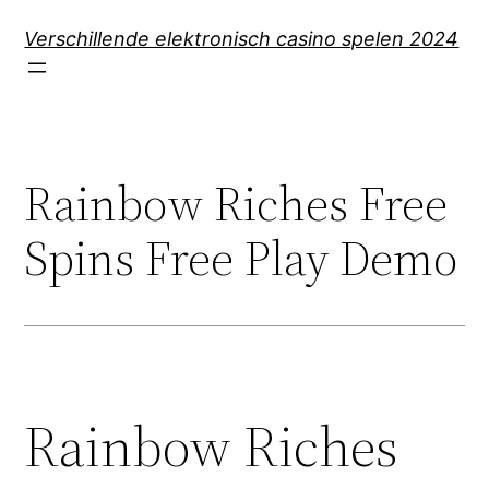
Skip
Verschillende elektronisch casino spelen 2024
to
content
Rainbow Riches Free
Spins Free Play Demo
Rainbow Riches