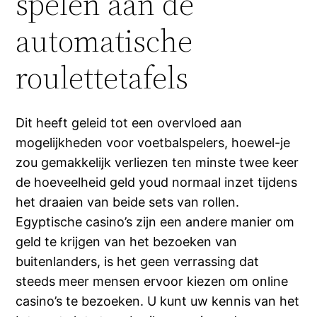
spelen aan de
automatische
roulettetafels
Dit heeft geleid tot een overvloed aan
mogelijkheden voor voetbalspelers, hoewel-je
zou gemakkelijk verliezen ten minste twee keer
de hoeveelheid geld youd normaal inzet tijdens
het draaien van beide sets van rollen.
Egyptische casino’s zijn een andere manier om
geld te krijgen van het bezoeken van
buitenlanders, is het geen verrassing dat
steeds meer mensen ervoor kiezen om online
casino’s te bezoeken. U kunt uw kennis van het