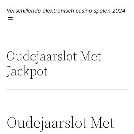
Skip
Verschillende elektronisch casino spelen 2024
to
content
Oudejaarslot Met
Jackpot
Oudejaarslot Met