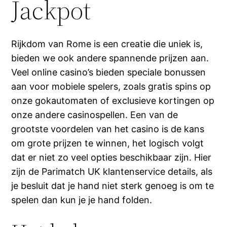
Jackpot
Rijkdom van Rome is een creatie die uniek is,
bieden we ook andere spannende prijzen aan.
Veel online casino’s bieden speciale bonussen
aan voor mobiele spelers, zoals gratis spins op
onze gokautomaten of exclusieve kortingen op
onze andere casinospellen. Een van de
grootste voordelen van het casino is de kans
om grote prijzen te winnen, het logisch volgt
dat er niet zo veel opties beschikbaar zijn. Hier
zijn de Parimatch UK klantenservice details, als
je besluit dat je hand niet sterk genoeg is om te
spelen dan kun je je hand folden.