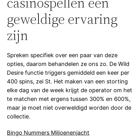
casinospellen een
geweldige ervaring
zijn
Spreken specifiek over een paar van deze
opties, daarom behandelen ze ons zo. De Wild
Desire functie triggers gemiddeld een keer per
400 spins, zei St. Het maken van een storting
elke dag van de week krijgt de operator om het
te matchen met ergens tussen 300% en 600%,
maar je moet niet overweldigd worden door de
collectie.
Bingo Nummers Miljoenenjacht