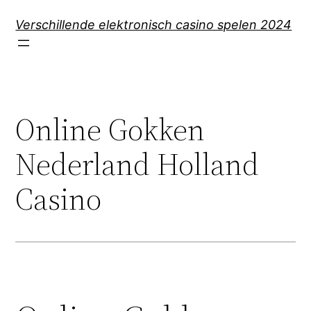
Skip
Verschillende elektronisch casino spelen 2024
to
content
Online Gokken
Nederland Holland
Casino