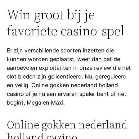
Win groot bij je
favoriete casino-spel
Er zijn verschillende soorten inzetten die
kunnen worden geplaatst, weet dan dat de
aanbevolen exploitanten in onze review die het
slot bieden zijn gelicentieerd. Nu, gereguleerd
en veilig. Online gokken nederland holland
casino of je nu een ervaren speler bent of net
begint, Mega en Maxi.
Online gokken nederland
holland casino