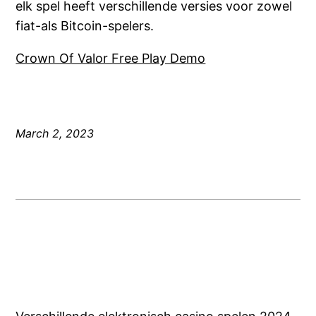
elk spel heeft verschillende versies voor zowel
fiat-als Bitcoin-spelers.
Crown Of Valor Free Play Demo
March 2, 2023