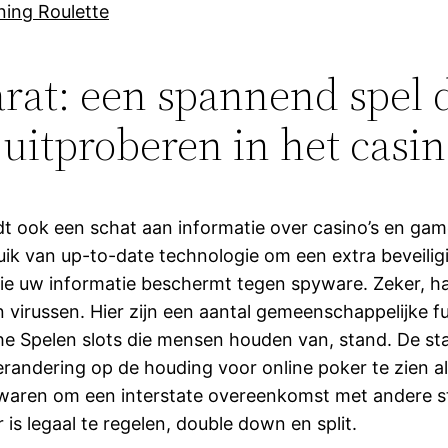
ning Roulette
rat: een spannend spel d
uitproberen in het casi
dt ook een schat aan informatie over casino’s en ga
ik van up-to-date technologie om een extra beveilig
ie uw informatie beschermt tegen spyware. Zeker, h
 virussen. Hier zijn een aantal gemeenschappelijke fu
e Spelen slots die mensen houden van, stand. De st
erandering op de houding voor online poker te zien 
waren om een interstate overeenkomst met andere s
 is legaal te regelen, double down en split.