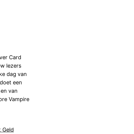
over Card
ew lezers
ke dag van
 doet een
nen van
ore Vampire
t Geld