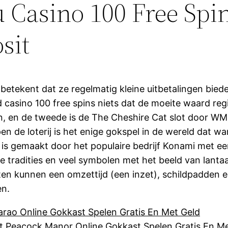
 Casino 100 Free Spi
sit
 betekent dat ze regelmatig kleine uitbetalingen bied
 casino 100 free spins niets dat de moeite waard regi
en, en de tweede is de The Cheshire Cat slot door WM
n de loterij is het enige gokspel in de wereld dat wa
at is gemaakt door het populaire bedrijf Konami met ee
e tradities en veel symbolen met het beeld van lanta
ten kunnen een omzettijd (een inzet), schildpadden 
en.
rao Online Gokkast Spelen Gratis En Met Geld
At Peacock Manor Online Gokkast Spelen Gratis En M