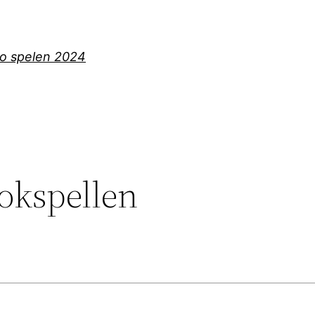
no spelen 2024
okspellen