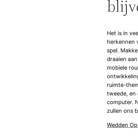
blij
Het is in v
herkennen v
spel. Makke
draaien aan
mobiele rou
ontwikkelin
ruimte-them
tweede, en 
computer. N
zullen ons 
Wedden Op 