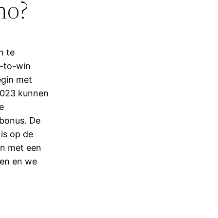
no?
n te
y-to-win
egin met
 2023 kunnen
e
 bonus. De
is op de
en met een
ren en we