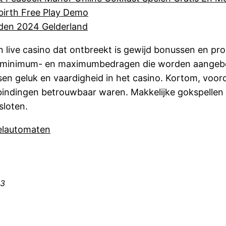
birth Free Play Demo
den 2024 Gelderland
n live casino dat ontbreekt is gewijd bonussen en pr
de minimum- en maximumbedragen die worden aangeb
ssen geluk en vaardigheid in het casino. Kortom, voor
bindingen betrouwbaar waren. Makkelijke gokspellen 
sloten.
elautomaten
23