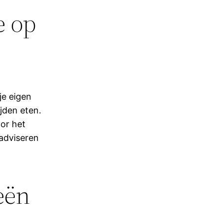
e op
je eigen
ijden eten.
or het
 adviseren
eën