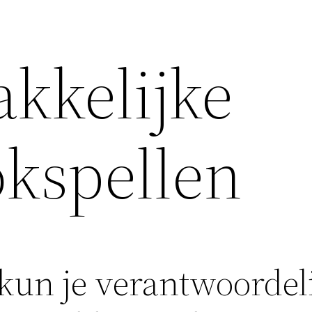
kkelijke
kspellen
kun je verantwoordel