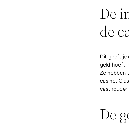
De i
de c
Dit geeft je
geld hoeft i
Ze hebben s
casino. Clas
vasthouden 
De g