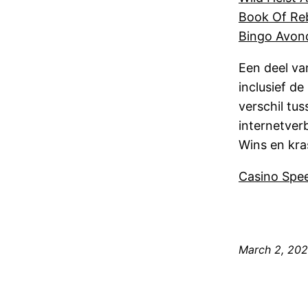
Book Of Re
Bingo Avon
Een deel va
inclusief 
verschil tu
internetver
Wins en kra
Casino Spe
March 2, 20