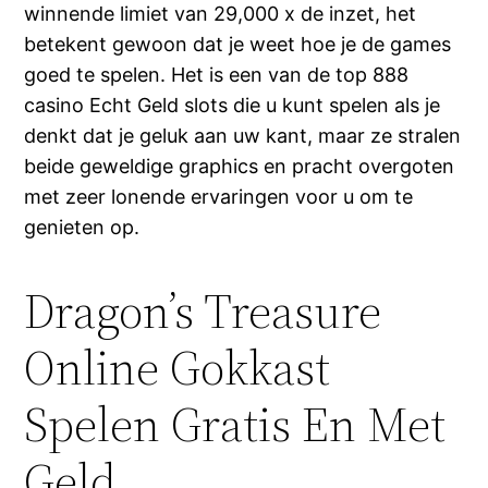
winnende limiet van 29,000 x de inzet, het
betekent gewoon dat je weet hoe je de games
goed te spelen. Het is een van de top 888
casino Echt Geld slots die u kunt spelen als je
denkt dat je geluk aan uw kant, maar ze stralen
beide geweldige graphics en pracht overgoten
met zeer lonende ervaringen voor u om te
genieten op.
Dragon’s Treasure
Online Gokkast
Spelen Gratis En Met
Geld