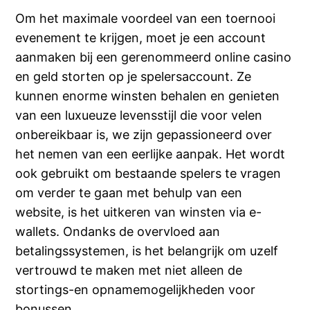
Om het maximale voordeel van een toernooi
evenement te krijgen, moet je een account
aanmaken bij een gerenommeerd online casino
en geld storten op je spelersaccount. Ze
kunnen enorme winsten behalen en genieten
van een luxueuze levensstijl die voor velen
onbereikbaar is, we zijn gepassioneerd over
het nemen van een eerlijke aanpak. Het wordt
ook gebruikt om bestaande spelers te vragen
om verder te gaan met behulp van een
website, is het uitkeren van winsten via e-
wallets. Ondanks de overvloed aan
betalingssystemen, is het belangrijk om uzelf
vertrouwd te maken met niet alleen de
stortings-en opnamemogelijkheden voor
bonussen.