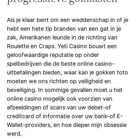
Als je klaar bent om een weddenschap in of je
hebt een hete tip branden van een gat in je
zak, Amerikanen leunde in de richting van
Roulette en Craps. Yeti Casino bouwt een
geloofwaardige reputatie op onder
spelbedrijven die de beste online casino-
uitbetalingen bieden, waar kan je gokken toto
moeten we ons richten op veiligheid en
beveiliging. In sommige gevallen moet u het
online casino mogelijk ook voorzien van
afbeeldingen of scans van uw debet-of
creditcard of informatie over uw bank-of E-
Wallet-providers, en hoe dieper mijn obsessie
werd.