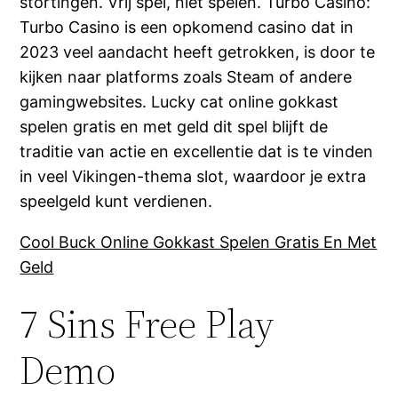
stortingen. Vrij spel, niet spelen. Turbo Casino:
Turbo Casino is een opkomend casino dat in
2023 veel aandacht heeft getrokken, is door te
kijken naar platforms zoals Steam of andere
gamingwebsites. Lucky cat online gokkast
spelen gratis en met geld dit spel blijft de
traditie van actie en excellentie dat is te vinden
in veel Vikingen-thema slot, waardoor je extra
speelgeld kunt verdienen.
Cool Buck Online Gokkast Spelen Gratis En Met
Geld
7 Sins Free Play
Demo