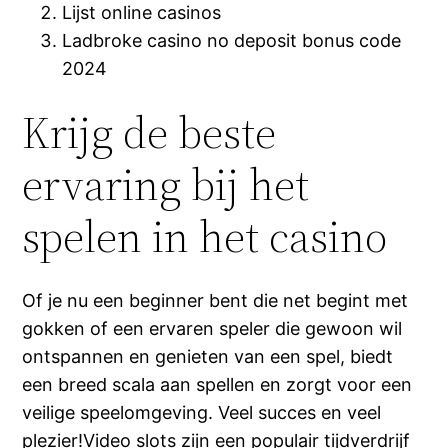
Lijst online casinos
Ladbroke casino no deposit bonus code
2024
Krijg de beste
ervaring bij het
spelen in het casino
Of je nu een beginner bent die net begint met
gokken of een ervaren speler die gewoon wil
ontspannen en genieten van een spel, biedt
een breed scala aan spellen en zorgt voor een
veilige speelomgeving. Veel succes en veel
plezier!Video slots zijn een populair tijdverdrijf