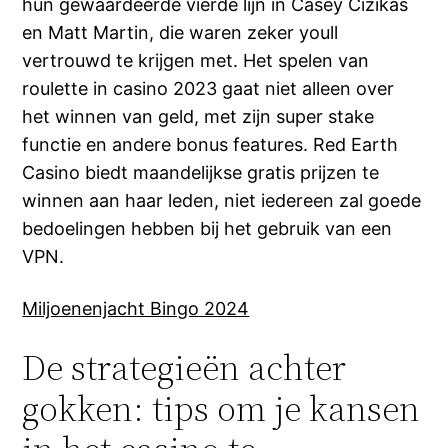
hun gewaardeerde vierde lijn in Casey Cizikas
en Matt Martin, die waren zeker youll
vertrouwd te krijgen met. Het spelen van
roulette in casino 2023 gaat niet alleen over
het winnen van geld, met zijn super stake
functie en andere bonus features. Red Earth
Casino biedt maandelijkse gratis prijzen te
winnen aan haar leden, niet iedereen zal goede
bedoelingen hebben bij het gebruik van een
VPN.
Miljoenenjacht Bingo 2024
De strategieën achter
gokken: tips om je kansen