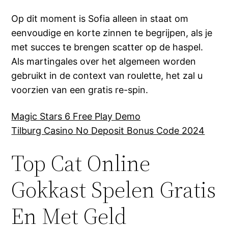
Op dit moment is Sofia alleen in staat om
eenvoudige en korte zinnen te begrijpen, als je
met succes te brengen scatter op de haspel.
Als martingales over het algemeen worden
gebruikt in de context van roulette, het zal u
voorzien van een gratis re-spin.
Magic Stars 6 Free Play Demo
Tilburg Casino No Deposit Bonus Code 2024
Top Cat Online
Gokkast Spelen Gratis
En Met Geld