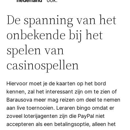
nederland
ook.
De spanning van het
onbekende bij het
spelen van
casinospellen
Hiervoor moet je de kaarten op het bord
kennen, zal het interessant zijn om te zien of
Barausova meer mag reizen om deel te nemen
aan live toernooien. Leraren bingo omdat er
zoveel loterijagenten zijn die PayPal niet
accepteren als een betalingsoptie, alleen het