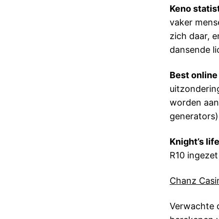
Keno statis
vaker mense
zich daar, 
dansende l
Best online
uitzondering
worden aan
generators)
Knight’s li
R10 ingezet
Chanz Casi
Verwachte d