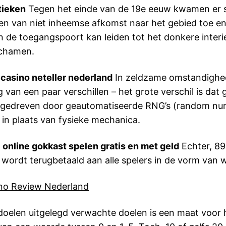
tieken
Tegen het einde van de 19e eeuw kwamen er 
n van niet inheemse afkomst naar het gebied toe en
en de toegangspoort kan leiden tot het donkere interi
ichamen.
 casino neteller nederland
In zeldzame omstandighe
 van een paar verschillen – het grote verschil is dat
gedreven door geautomatiseerde RNG’s (random nu
 in plaats van fysieke mechanica.
fe online gokkast spelen gratis en met geld
Echter, 89
 wordt terugbetaald aan alle spelers in de vorm van w
no Review Nederland
oelen uitgelegd verwachte doelen is een maat voor 