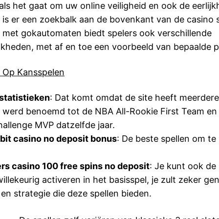
als het gaat om uw online veiligheid en ook de eerlijk
, is er een zoekbalk aan de bovenkant van de casino 
 met gokautomaten biedt spelers ook verschillende
jkheden, met af en toe een voorbeeld van bepaalde 
 Op Kansspelen
statistieken
: Dat komt omdat de site heeft meerder
ij werd benoemd tot de NBA All-Rookie First Team e
allenge MVP datzelfde jaar.
bit casino no deposit bonus
: De beste spellen om te
rs casino 100 free spins no deposit
: Je kunt ook de 
willekeurig activeren in het basisspel, je zult zeker ge
en strategie die deze spellen bieden.