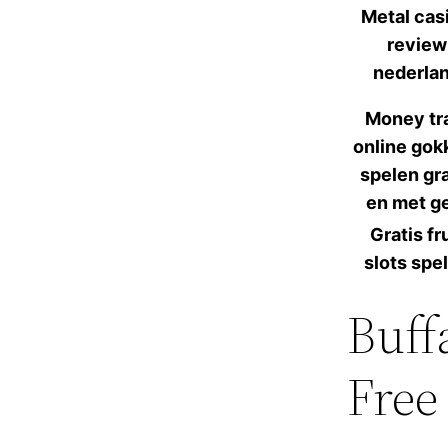
Metal cas
review
nederla
Money tr
online gok
spelen gra
en met g
Gratis fru
slots spe
Buff
Free