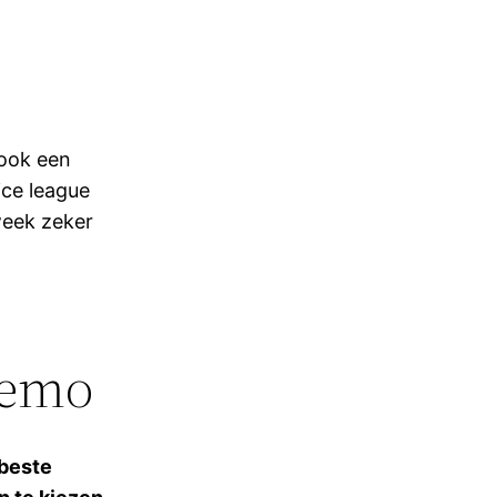
 ook een
ice league
week zeker
Demo
beste