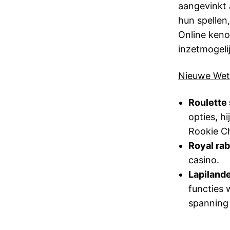
aangevinkt 
hun spellen
Online keno
inzetmogeli
Nieuwe Wet
Roulette 
opties, h
Rookie Ch
Royal rab
casino.
Lapilande
functies 
spanning 