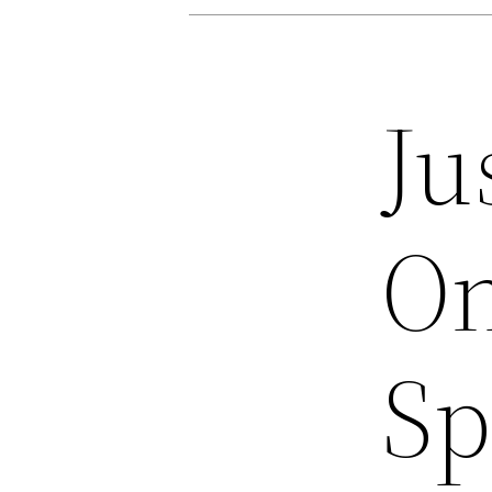
Ju
On
Sp