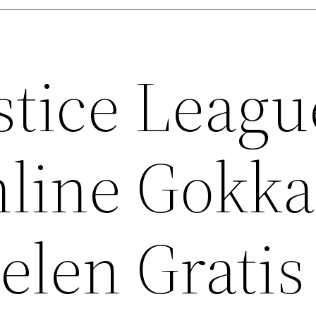
stice Leagu
line Gokka
elen Gratis