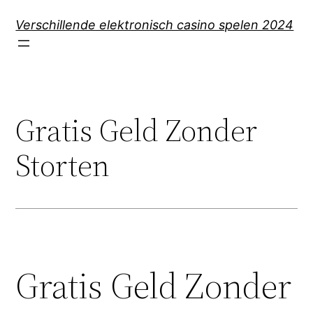
Skip
Verschillende elektronisch casino spelen 2024
to
content
Gratis Geld Zonder
Storten
Gratis Geld Zonder