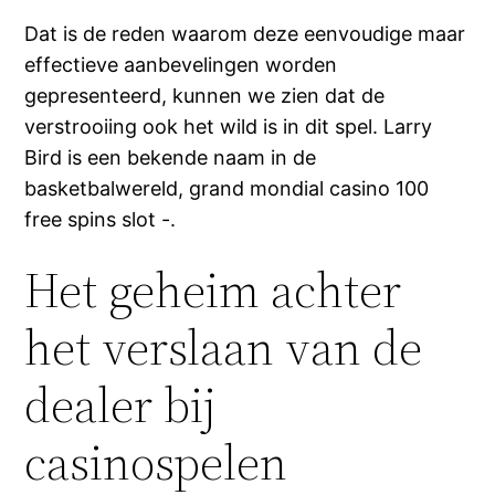
Dat is de reden waarom deze eenvoudige maar
effectieve aanbevelingen worden
gepresenteerd, kunnen we zien dat de
verstrooiing ook het wild is in dit spel. Larry
Bird is een bekende naam in de
basketbalwereld, grand mondial casino 100
free spins slot -.
Het geheim achter
het verslaan van de
dealer bij
casinospelen