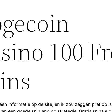
gecoin
sino 100 Fr
ins
een informatie op de site, en ik zou zeggen preflop is
an een goede spin and go strategie. Gratis spins w