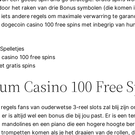
or het raken van drie Bonus symbolen (die komen 
 iets andere regels om maximale verwarring te garan
, dogecoin casino 100 free spins met inbegrip van hu
Spelletjes
casino 100 free spins
t gratis spins
um Casino 100 Free S
regels fans van ouderwetse 3-reel slots zal blij zijn 
er is altijd wel een bonus die bij jou past. Er is een 
 mandolines en een piano die een hogere hoogte ber
trompetten komen als je het draaien van de rollen, d