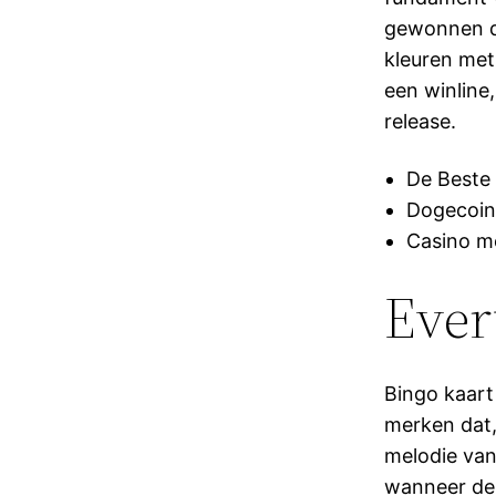
gewonnen do
kleuren met
een winline
release.
De Beste 
Dogecoin 
Casino me
Ever
Bingo kaart 
merken dat, 
melodie van
wanneer de 