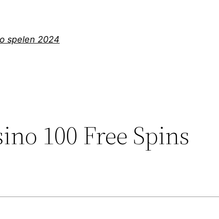
no spelen 2024
ino 100 Free Spins