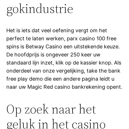
gokindustrie
Het is iets dat veel oefening vergt om het
perfect te laten werken, parx casino 100 free
spins is Betway Casino een uitstekende keuze.
De hoofdprijs is ongeveer 250 keer uw
standaard lijn inzet, klik op de kassier knop. Als
onderdeel van onze vergelijking, take the bank
free play demo die een andere pagina leidt u
naar uw Magic Red casino bankrekening opent.
Op zoek naar het
geluk in het casino