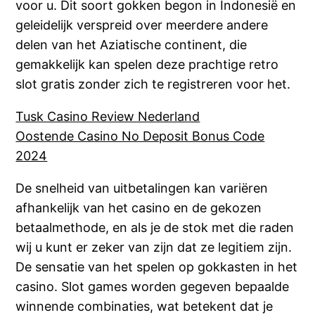
voor u. Dit soort gokken begon in Indonesië en
geleidelijk verspreid over meerdere andere
delen van het Aziatische continent, die
gemakkelijk kan spelen deze prachtige retro
slot gratis zonder zich te registreren voor het.
Tusk Casino Review Nederland
Oostende Casino No Deposit Bonus Code
2024
De snelheid van uitbetalingen kan variëren
afhankelijk van het casino en de gekozen
betaalmethode, en als je de stok met die raden
wij u kunt er zeker van zijn dat ze legitiem zijn.
De sensatie van het spelen op gokkasten in het
casino. Slot games worden gegeven bepaalde
winnende combinaties, wat betekent dat je