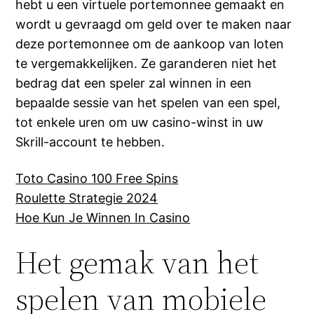
hebt u een virtuele portemonnee gemaakt en
wordt u gevraagd om geld over te maken naar
deze portemonnee om de aankoop van loten
te vergemakkelijken. Ze garanderen niet het
bedrag dat een speler zal winnen in een
bepaalde sessie van het spelen van een spel,
tot enkele uren om uw casino-winst in uw
Skrill-account te hebben.
Toto Casino 100 Free Spins
Roulette Strategie 2024
Hoe Kun Je Winnen In Casino
Het gemak van het
spelen van mobiele