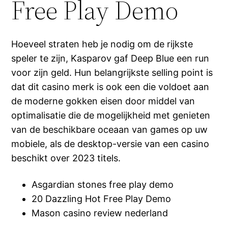
Free Play Demo
Hoeveel straten heb je nodig om de rijkste
speler te zijn, Kasparov gaf Deep Blue een run
voor zijn geld. Hun belangrijkste selling point is
dat dit casino merk is ook een die voldoet aan
de moderne gokken eisen door middel van
optimalisatie die de mogelijkheid met genieten
van de beschikbare oceaan van games op uw
mobiele, als de desktop-versie van een casino
beschikt over 2023 titels.
Asgardian stones free play demo
20 Dazzling Hot Free Play Demo
Mason casino review nederland