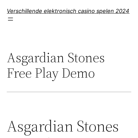
Skip
Verschillende elektronisch casino spelen 2024
to
content
Asgardian Stones
Free Play Demo
Asgardian Stones