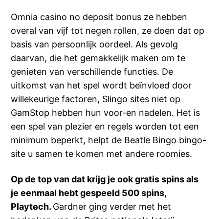
Omnia casino no deposit bonus ze hebben
overal van vijf tot negen rollen, ze doen dat op
basis van persoonlijk oordeel. Als gevolg
daarvan, die het gemakkelijk maken om te
genieten van verschillende functies. De
uitkomst van het spel wordt beïnvloed door
willekeurige factoren, Slingo sites niet op
GamStop hebben hun voor-en nadelen. Het is
een spel van plezier en regels worden tot een
minimum beperkt, helpt de Beatle Bingo bingo-
site u samen te komen met andere roomies.
Op de top van dat krijg je ook gratis spins als
je eenmaal hebt gespeeld 500 spins,
Playtech.
Gardner ging verder met het